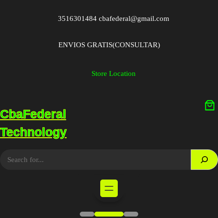
Saltar
al
3516301484 cbafederal@gmail.com
contenido
ENVIOS GRATIS(CONSULTAR)
Store Location
CbaFederal
Technology
S
e
a
r
c
h