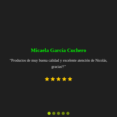
Claudio Martin Palavecino
Conozco la firma desde hace muchos años y realmente son muy
recomendables!!! Excelente atención y respuesta!! Productos de la
mejor calidad!!! Siempre que compre supieron darme el asesoramiento
para cada inquietud!!! Ampliamente recomendable !!! Gracias Nicolás
por la atención y la predisposición!!!