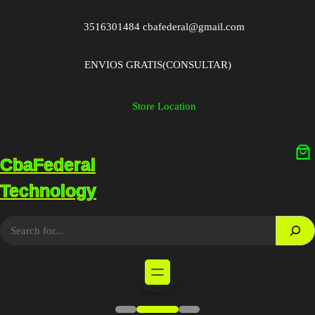
Saltar
al
3516301484 cbafederal@gmail.com
contenido
ENVIOS GRATIS(CONSULTAR)
Store Location
CbaFederal
Technology
S
e
a
r
c
h